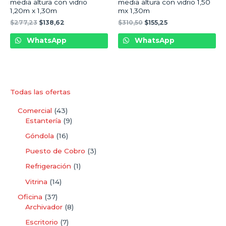
media altura con vidrio
media altura con vidrio 1,50
1,20m x 1,30m
mx 1,30m
$
277,23
$
138,62
$
310,50
$
155,25
WhatsApp
WhatsApp
Todas las ofertas
Comercial
43
Estantería
9
Góndola
16
Puesto de Cobro
3
Refrigeración
1
Vitrina
14
Oficina
37
Archivador
8
Escritorio
7