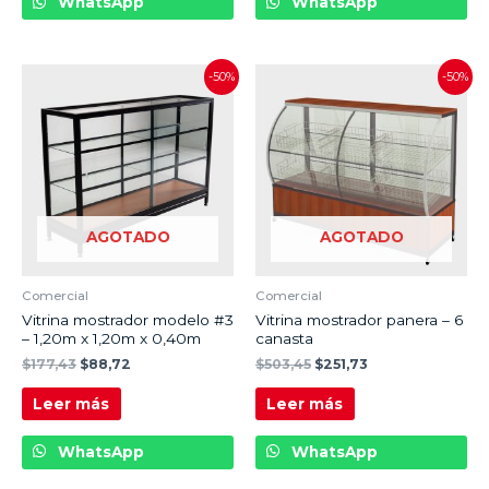
WhatsApp
WhatsApp
-50%
-50%
AGOTADO
AGOTADO
Comercial
Comercial
Vitrina mostrador modelo #3
Vitrina mostrador panera – 6
– 1,20m x 1,20m x 0,40m
canasta
$
177,43
$
88,72
$
503,45
$
251,73
Leer más
Leer más
WhatsApp
WhatsApp