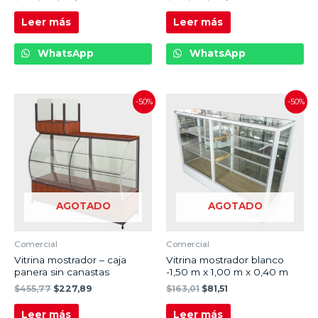
Leer más
Leer más
WhatsApp
WhatsApp
-50%
-50%
AGOTADO
AGOTADO
Comercial
Comercial
Vitrina mostrador – caja
Vitrina mostrador blanco
panera sin canastas
-1,50 m x 1,00 m x 0,40 m
$
455,77
$
227,89
$
163,01
$
81,51
Leer más
Leer más