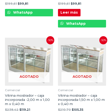
$
199,61
$
99,81
$
199,61
$
99,81
WhatsApp
Leer más
WhatsApp
-50%
-50%
AGOTADO
AGOTADO
Comercial
Comercial
Vitrina mostrador – caja
Vitrina mostrador – caja
incorporada -2,00 m x 1,00
incorporada-1,50 m x 1,00 m
m x 0,40 m
x 0,40 m
$
238,42
$
119,21
$
210,70
$
105,35