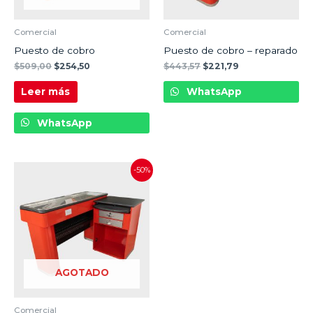
Comercial
Comercial
Puesto de cobro
Puesto de cobro – reparado
$
509,00
$
254,50
$
443,57
$
221,79
Leer más
WhatsApp
WhatsApp
-50%
AGOTADO
Comercial