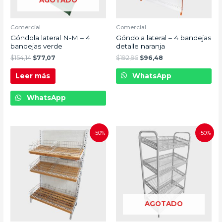
AGOTADO
Comercial
Comercial
Góndola lateral N-M – 4
Góndola lateral – 4 bandejas
bandejas verde
detalle naranja
$
154,14
$
77,07
$
192,95
$
96,48
Leer más
WhatsApp
WhatsApp
-50%
-50%
AGOTADO