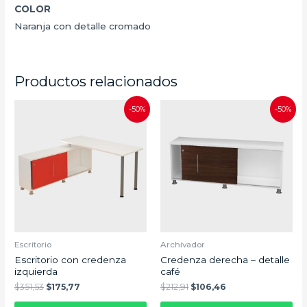
COLOR
Naranja con detalle cromado
Productos relacionados
-50%
-50%
Escritorio
Archivador
Escritorio con credenza
Credenza derecha – detalle
izquierda
café
$
351,53
$
175,77
$
212,91
$
106,46