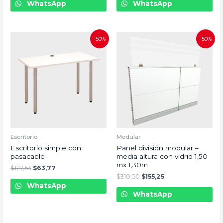
WhatsApp
WhatsApp
-50%
-50%
Escritorio
Modular
Escritorio simple con
Panel división modular –
pasacable
media altura con vidrio 1,50
mx 1,30m
$
127,53
$
63,77
$
310,50
$
155,25
WhatsApp
WhatsApp