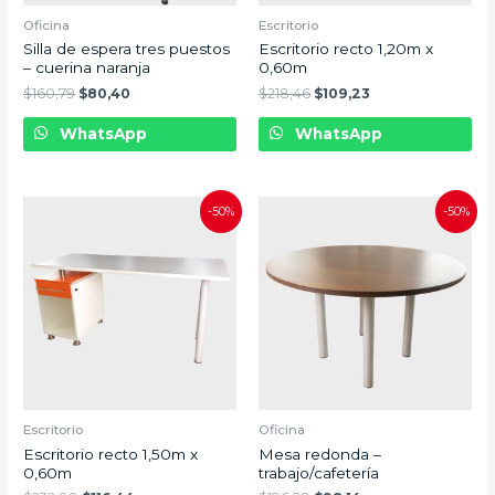
Oficina
Escritorio
Silla de espera tres puestos
Escritorio recto 1,20m x
– cuerina naranja
0,60m
$
160,79
$
80,40
$
218,46
$
109,23
WhatsApp
WhatsApp
-50%
-50%
Escritorio
Oficina
Escritorio recto 1,50m x
Mesa redonda –
0,60m
trabajo/cafetería