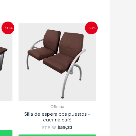
-50%
-50%
Oficina
Silla de espera dos puestos –
cuerina café
$
118,66
$
59,33