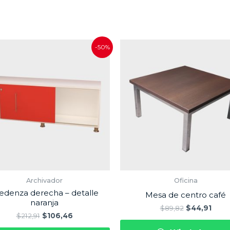
-50%
Archivador
Oficina
edenza derecha – detalle
Mesa de centro café
naranja
$
89,82
$
44,91
$
212,91
$
106,46