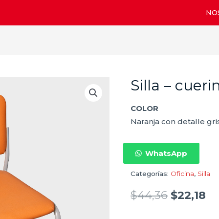
NO
Silla – cuer
Silla
-
COLOR
cuerina
Naranja con detalle gri
naranja
cantidad
WhatsApp
Categorías:
Oficina
,
Silla
$
44,36
$
22,18