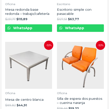
Oficina
Escritorio
Mesa redonda base
Escritorio simple con
redonda – trabajo/cafetería
pasacable
$
231,77
$
115,89
$
127,53
$
63,77
WhatsApp
WhatsApp
-50%
-50%
Oficina
Oficina
Silla de espera dos puestos
Mesa de centro blanca
– cuerina naranja
$
89,82
$
44,91
$
118,66
$
59,33