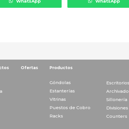
WhatsApp
WhatsApp
ctos
Ofertas
Productos
Góndolas
Escritorio
Estanterías
va
Archivado
Vitrinas
Sillonería
Puestos de Cobro
Divisione
Racks
Counters