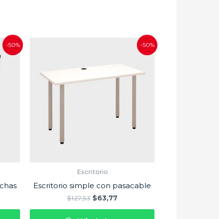
-50%
-50%
Escritorio
uchas
Escritorio simple con pasacable
$
127,53
$
63,77