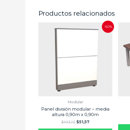
Productos relacionados
-50%
Modular
Panel división modular – media
altura 0,90m x 0,90m
$
103,13
$
51,57