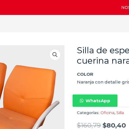
NO
Silla de esp
Silla
de
cuerina nar
espera
tres
COLOR
puestos
Naranja con detalle gri
-
cuerina
WhatsApp
naranja
cantidad
Categorías:
Oficina
,
Silla
$
160,79
$
80,40