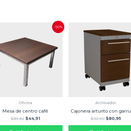
-50%
Oficina
Archivador
Mesa de centro café
Cajonera arturito con garr
$
89,82
$
44,91
$
161,90
$
80,95