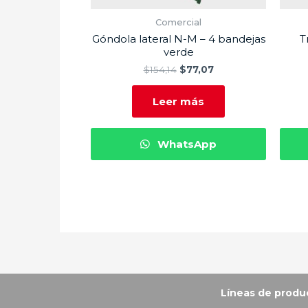
Comercial
Góndola lateral N-M – 4 bandejas
T
verde
$
154,14
$
77,07
Leer más
WhatsApp
Vitrinas Corona
Líneas de produ