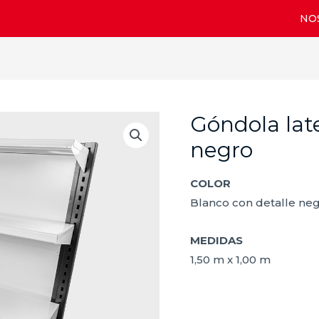
NO
Góndola lat
Góndola
lateral
negro
N-
M
COLOR
-
Blanco con detalle ne
4
bandejas
MEDIDAS
negro
1,50 m x 1,00 m
cantidad