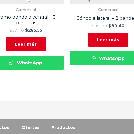
Comercial
Comercial
ramo góndola central – 3
Góndola lateral – 2 bande
bandejas
$
160,79
$
80,40
$
571,10
$
285,55
Leer más
Leer más
WhatsApp
WhatsApp
ctos
Ofertas
Productos