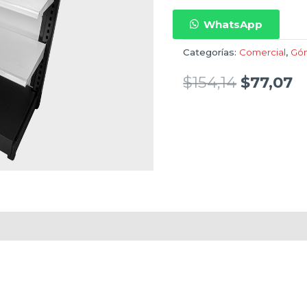
WhatsApp
Categorías:
Comercial
,
Gó
$
154,14
$
77,07