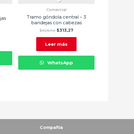
Comercial
Tramo góndola central – 3
jas
bandejas con cabezas
$
626,54
$
313,27
Leer más
WhatsApp
Compañía