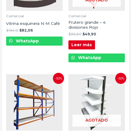
AGOTADO
Comercial
Comercial
Frutero grande – 4
Vitrina esquinera N-M Café
divisiones Rojo
$
164,12
$
82,06
$
99,80
$
49,90
WhatsApp
Leer más
WhatsApp
-50%
-50%
AGOTADO