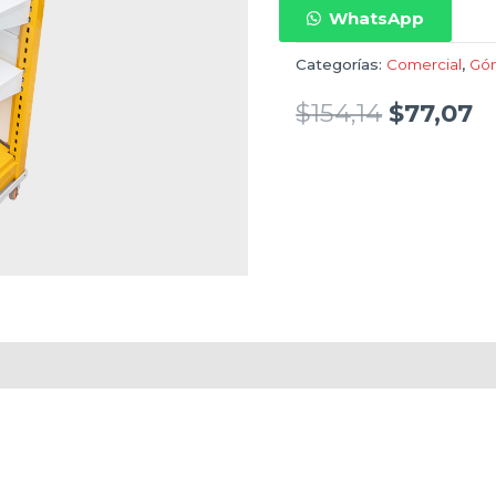
WhatsApp
Categorías:
Comercial
,
Gó
$
154,14
$
77,07