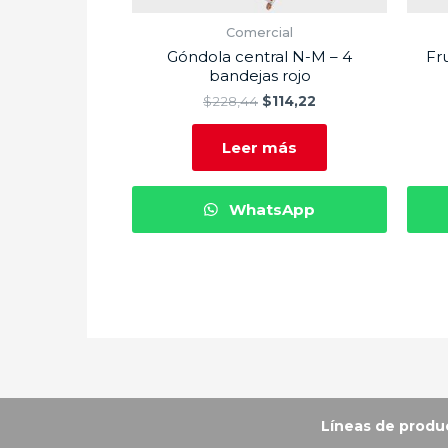
Comercial
Góndola central N-M – 4
Fr
bandejas rojo
$
228,44
$
114,22
Leer más
WhatsApp
Vitrinas Corona
Líneas de produ