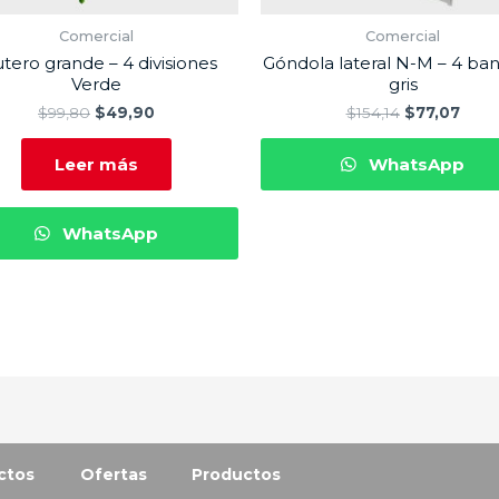
Comercial
Comercial
utero grande – 4 divisiones
Góndola lateral N-M – 4 ba
Verde
gris
$
99,80
$
49,90
$
154,14
$
77,07
Leer más
WhatsApp
WhatsApp
ctos
Ofertas
Productos