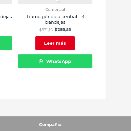
Comercial
ndejas
Tramo góndola central – 3
bandejas
$
571,10
$
285,55
Leer más
WhatsApp
Compañía