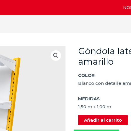
NO
Góndola lat
Góndola
lateral
amarillo
N-
M
COLOR
-
Blanco con detalle ama
4
bandejas
MEDIDAS
amarillo
1,50 m x 1,00 m
cantidad
Añadir al carrito