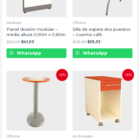
Modular
Oficina
Panel división modular –
Silla de espera dos puestos
media altura 0,90m x 0,60m
– cuerina café
$
82,06
$
41,03
$
118,66
$
59,33
WhatsApp
WhatsApp
-50%
-50%
Oficina
Archivador